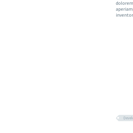
dolorem
aperiam,
inventor
Deve