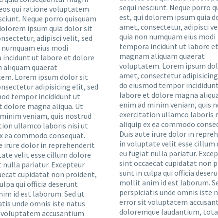
sequi nesciunt. Neque porro 
eos qui ratione voluptatem
est, qui dolorem ipsum quia do
sciunt. Neque porro quisquam
amet, consectetur, adipisci vel
 dolorem ipsum quia dolor sit
quia non numquam eius modi
nsectetur, adipisci velit, sed
tempora incidunt ut labore et
n numquam eius modi
magnam aliquam quaerat
incidunt ut labore et dolore
voluptatem. Lorem ipsum dolo
aliquam quaerat
amet, consectetur adipisicing 
em. Lorem ipsum dolor sit
do eiusmod tempor incididunt
nsectetur adipisicing elit, sed
labore et dolore magna aliqua
od tempor incididunt ut
enim ad minim veniam, quis n
t dolore magna aliqua. Ut
exercitation ullamco laboris n
minim veniam, quis nostrud
aliquip ex ea commodo conse
tion ullamco laboris nisi ut
Duis aute irure dolor in repre
 ex ea commodo consequat.
in voluptate velit esse cillum
e irure dolor in reprehenderit
eu fugiat nulla pariatur. Exce
tate velit esse cillum dolore
sint occaecat cupidatat non p
t nulla pariatur. Excepteur
sunt in culpa qui officia deser
aecat cupidatat non proident,
mollit anim id est laborum. S
ulpa qui officia deserunt
perspiciatis unde omnis iste 
nim id est laborum. Sed ut
error sit voluptatem accusan
atis unde omnis iste natus
doloremque laudantium, tot
t voluptatem accusantium