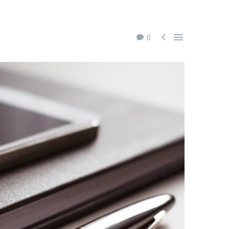


0