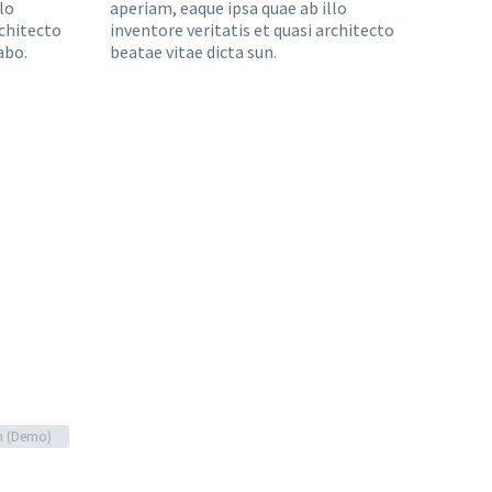
lo
aperiam, eaque ipsa quae ab illo
rchitecto
inventore veritatis et quasi architecto
abo.
beatae vitae dicta sun.
n (Demo)