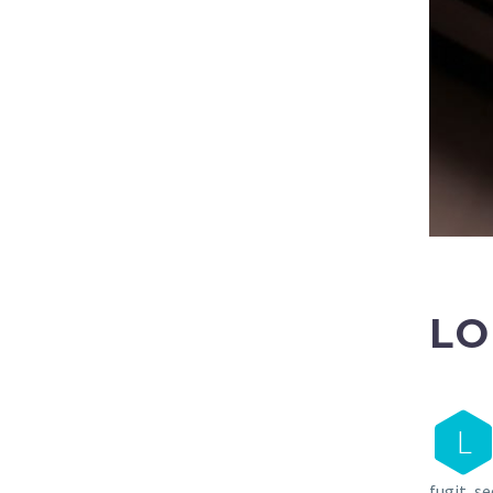
LO
L
fugit, s