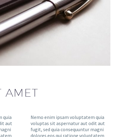
T AMET
 quia
Nemo enim ipsam voluptatem quia
it aut
voluptas sit aspernatur aut odit aut
 magni
fugit, sed quia consequuntur magni
ptatem
dolores eos qui ratione voluptatem