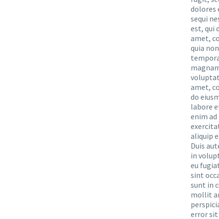
dolores 
sequi ne
est, qui
amet, co
quia no
tempora 
magnam 
voluptat
amet, co
do eiusm
labore e
enim ad 
exercita
aliquip
Duis aut
in volup
eu fugia
sint occ
sunt in c
mollit a
perspici
error si