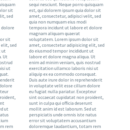
quisquam
sequi nesciunt. Neque porro quisquam
lor sit
est, qui dolorem ipsum quia dolor sit
it, sed
amet, consectetur, adipisci velit, sed
quia non numquam eius modi
 dolore
tempora incidunt ut labore et dolore
magnam aliquam quaerat
r sit
voluptatem. Lorem ipsum dolor sit
elit, sed
amet, consectetur adipisicing elit, sed
 ut
do eiusmod tempor incididunt ut
. Ut
labore et dolore magna aliqua. Ut
ostrud
enim ad minim veniam, quis nostrud
isi ut
exercitation ullamco laboris nisi ut
quat.
aliquip ex ea commodo consequat.
henderit
Duis aute irure dolor in reprehenderit
 dolore
in voluptate velit esse cillum dolore
pteur
eu fugiat nulla pariatur. Excepteur
roident,
sint occaecat cupidatat non proident,
unt
sunt in culpa qui officia deserunt
ed ut
mollit anim id est laborum. Sed ut
natus
perspiciatis unde omnis iste natus
tium
error sit voluptatem accusantium
am rem
doloremque laudantium, totam rem