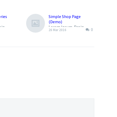
ries
Simple Shop Page
(Demo)
oin
Lorem Ipsum. Proin
0
26 Mar 2016
elit
gravida nibh vel velit
Aenean
auctor aliquet. Aenean
m quis
sollicitudin, lorem quis
nisi elit
bibendum auctor, nisi elit
, nec
consequat ipsum, nec
id elit.
sagittis sem nibh id elit.