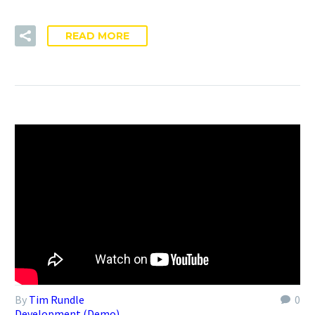
READ MORE
By
Tim Rundle
0
Development (Demo)