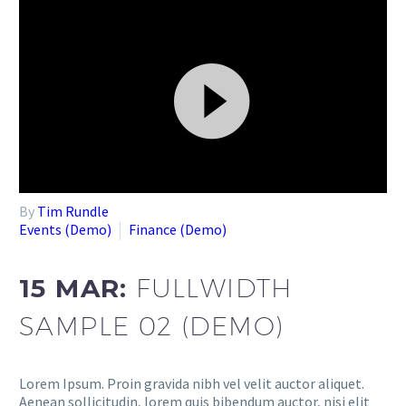
Video
By
Tim Rundle
Player
Events (Demo)
Finance (Demo)
15 MAR:
FULLWIDTH
SAMPLE 02 (DEMO)
Lorem Ipsum. Proin gravida nibh vel velit auctor aliquet.
Aenean sollicitudin, lorem quis bibendum auctor, nisi elit