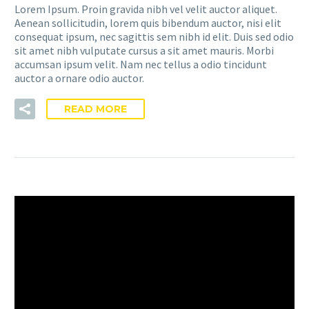
Lorem Ipsum. Proin gravida nibh vel velit auctor aliquet.
Aenean sollicitudin, lorem quis bibendum auctor, nisi elit
consequat ipsum, nec sagittis sem nibh id elit. Duis sed odio
sit amet nibh vulputate cursus a sit amet mauris. Morbi
accumsan ipsum velit. Nam nec tellus a odio tincidunt
auctor a ornare odio auctor.
READ MORE