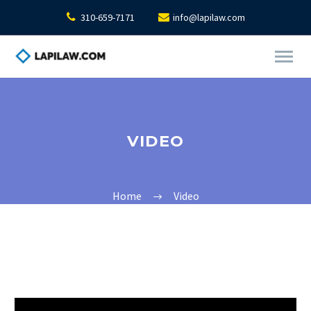
310-659-7171
info@lapilaw.com
VIDEO
Home
Video