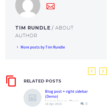
TIM RUNDLE
/ ABOUT
AUTHOR
More posts by Tim Rundle
RELATED POSTS
Blog post + right sidebar
(Demo)
Lorem Ipsum. Proin
0
18 Apr 2016
gravida nibh vel velit
auctor aliquet. Aenean