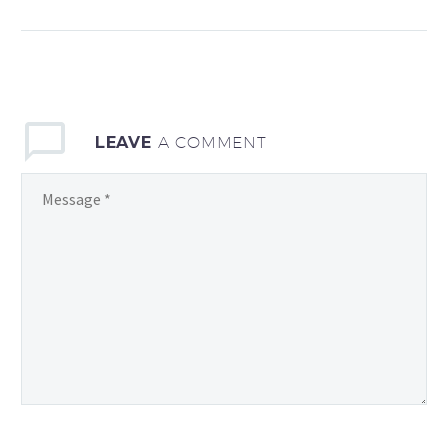
sollicitudin, lorem quis
bibendum auctor, nisi elit
consequat ipsum, nec
sagittis sem nibh id elit.
LEAVE
A COMMENT