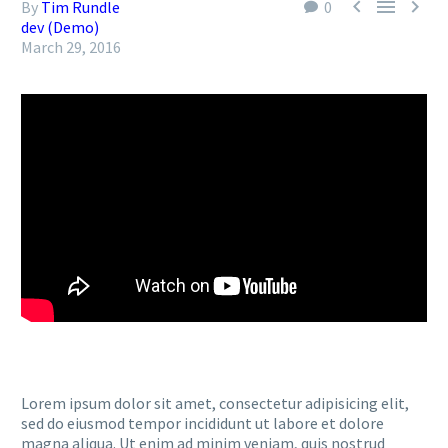



By
Tim Rundle
0
dev (Demo)
March 29, 2016
Lorem ipsum dolor sit amet, consectetur adipisicing elit,
sed do eiusmod tempor incididunt ut labore et dolore
magna aliqua. Ut enim ad minim veniam, quis nostrud