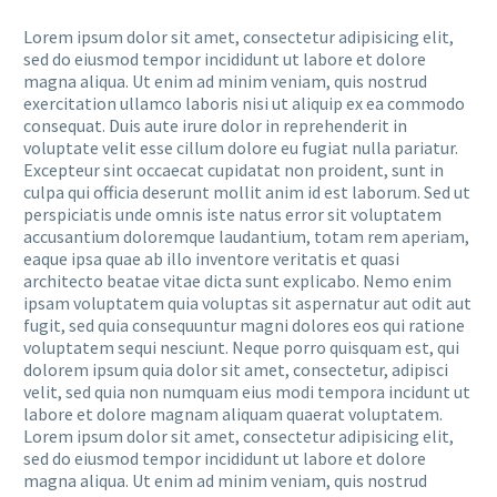
Lorem ipsum dolor sit amet, consectetur adipisicing elit,
sed do eiusmod tempor incididunt ut labore et dolore
magna aliqua. Ut enim ad minim veniam, quis nostrud
exercitation ullamco laboris nisi ut aliquip ex ea commodo
consequat. Duis aute irure dolor in reprehenderit in
voluptate velit esse cillum dolore eu fugiat nulla pariatur.
Excepteur sint occaecat cupidatat non proident, sunt in
culpa qui officia deserunt mollit anim id est laborum. Sed ut
perspiciatis unde omnis iste natus error sit voluptatem
accusantium doloremque laudantium, totam rem aperiam,
eaque ipsa quae ab illo inventore veritatis et quasi
architecto beatae vitae dicta sunt explicabo. Nemo enim
ipsam voluptatem quia voluptas sit aspernatur aut odit aut
fugit, sed quia consequuntur magni dolores eos qui ratione
voluptatem sequi nesciunt. Neque porro quisquam est, qui
dolorem ipsum quia dolor sit amet, consectetur, adipisci
velit, sed quia non numquam eius modi tempora incidunt ut
labore et dolore magnam aliquam quaerat voluptatem.
Lorem ipsum dolor sit amet, consectetur adipisicing elit,
sed do eiusmod tempor incididunt ut labore et dolore
magna aliqua. Ut enim ad minim veniam, quis nostrud