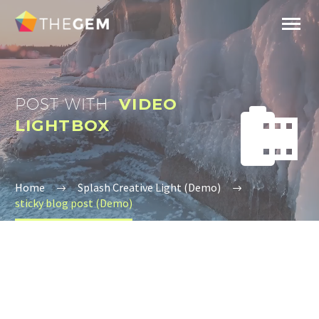
POST WITH
VIDEO


LIGHTBOX
Home
Splash Creative Light (Demo)
sticky blog post (Demo)