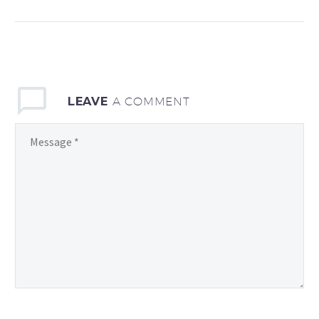
sollicitudin, lorem quis
bibendum auctor, nisi elit
consequat ipsum, nec
sagittis sem nibh id elit.
Duis sed odio sit amet
nibh vulputate cursus a
sit amet mauris.
LEAVE
A COMMENT