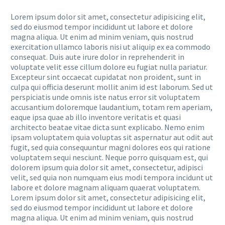
Lorem ipsum dolor sit amet, consectetur adipisicing elit,
sed do eiusmod tempor incididunt ut labore et dolore
magna aliqua. Ut enim ad minim veniam, quis nostrud
exercitation ullamco laboris nisi ut aliquip ex ea commodo
consequat. Duis aute irure dolor in reprehenderit in
voluptate velit esse cillum dolore eu fugiat nulla pariatur.
Excepteur sint occaecat cupidatat non proident, sunt in
culpa qui officia deserunt mollit anim id est laborum. Sed ut
perspiciatis unde omnis iste natus error sit voluptatem
accusantium doloremque laudantium, totam rem aperiam,
eaque ipsa quae ab illo inventore veritatis et quasi
architecto beatae vitae dicta sunt explicabo. Nemo enim
ipsam voluptatem quia voluptas sit aspernatur aut odit aut
fugit, sed quia consequuntur magni dolores eos qui ratione
voluptatem sequi nesciunt. Neque porro quisquam est, qui
dolorem ipsum quia dolor sit amet, consectetur, adipisci
velit, sed quia non numquam eius modi tempora incidunt ut
labore et dolore magnam aliquam quaerat voluptatem.
Lorem ipsum dolor sit amet, consectetur adipisicing elit,
sed do eiusmod tempor incididunt ut labore et dolore
magna aliqua. Ut enim ad minim veniam, quis nostrud