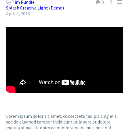


By
Tim Rundle
0
Splash Creative Light (Demo)
April 5, 2016
Lorem ipsum dolor sit amet, consectetur adipisicing elit,
sed do eiusmod tempor incididunt ut labore et dolore
magna aliqua. Ut enim ad minim veniam, quis nostrud